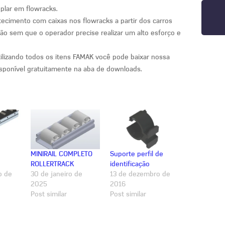
plar em flowracks.
tecimento com caixas nos flowracks a partir dos carros
o sem que o operador precise realizar um alto esforço e
tilizando todos os itens FAMAK você pode baixar nossa
isponível gratuitamente na aba de downloads.
MINIRAIL COMPLETO
Suporte perfil de
ROLLERTRACK
identificação
o de
30 de janeiro de
13 de dezembro de
2025
2016
Post similar
Post similar