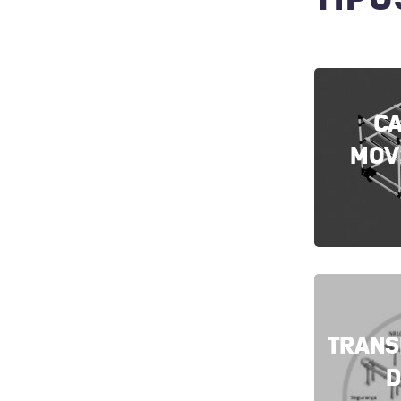
C
MOV
TRANS
D