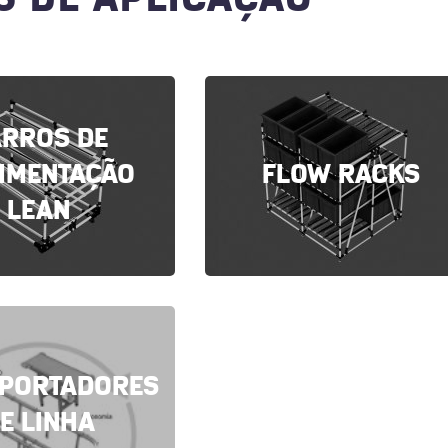
ARROS DE
IMENTAÇÃO
FLOW RACKS
LEAN
PORTADORES
E LINHA