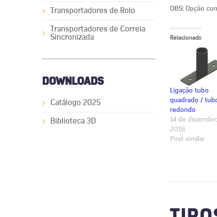
OBS: Opção com
Transportadores de Rolo
Transportadores de Correia
Sincronizada
Relacionado
DOWNLOADS
Ligação tubo
quadrado / tub
Catálogo 2025
redondo
14 de dezembr
Biblioteca 3D
2016
Post similar
TIPO