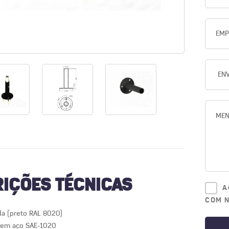
IÇÕES TÉCNICAS
A
COM 
da (preto RAL 8020)
 em aço SAE-1020