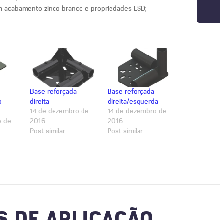
 acabamento zinco branco e propriedades ESD;
Base reforçada
Base reforçada
o
direita
direita/esquerda
14 de dezembro de
14 de dezembro de
o de
2016
2016
Post similar
Post similar
S DE APLICAÇÃO