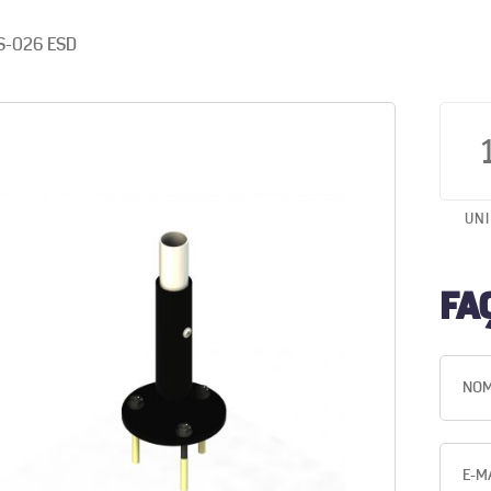
S-026 ESD
UN
FA