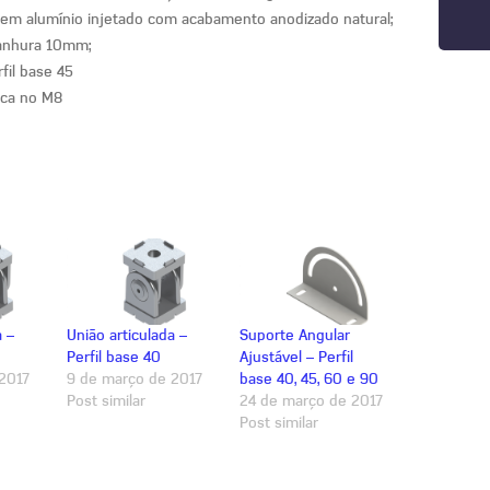
em alumínio injetado com acabamento anodizado natural;
ranhura 10mm;
rfil base 45
sca no M8
a –
União articulada –
Suporte Angular
Perfil base 40
Ajustável – Perfil
2017
9 de março de 2017
base 40, 45, 60 e 90
Post similar
24 de março de 2017
Post similar