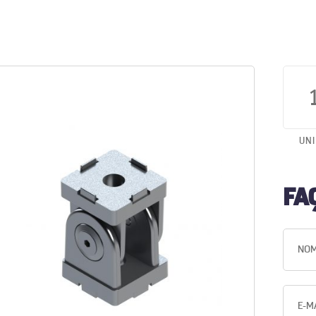
UN
FA