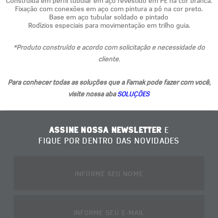
Construída em perfil tubular em aço revestido em PE na cor branca.
Fixação com conexões em aço com pintura a pó na cor preto.
Base em aço tubular soldado e pintado
Rodízios especiais para movimentação em trilho guia.
*Produto construído e acordo com solicitação e necessidade do
cliente.
Para conhecer todas as soluções que a Famak pode fazer com você,
visite nossa aba
SOLUÇÕES
ASSINE NOSSA NEWSLETTER
E
FIQUE POR DENTRO DAS NOVIDADES