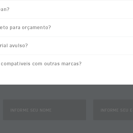
ean?
jeto para orçamento?
ial avulso?
 compativeis com outras marcas?