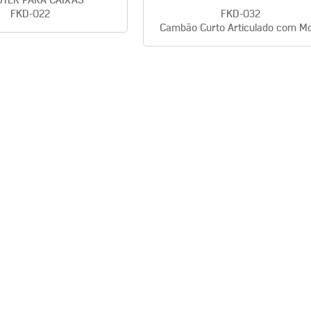
TER PARA CAIXAS
FKD-022
FKD-032
Cambão Curto Articulado com Mo