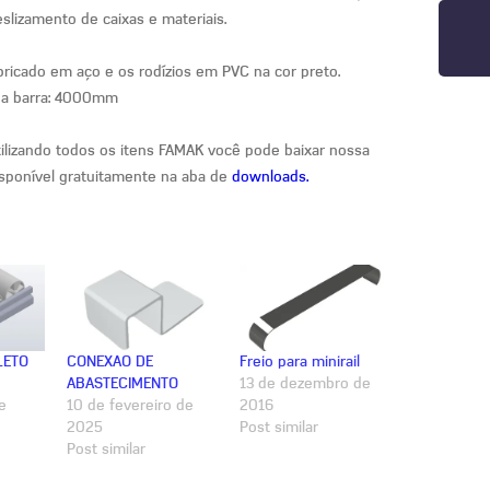
slizamento de caixas e materiais.
bricado em aço e os rodízios em PVC na cor preto.
a barra: 4000mm
tilizando todos os itens FAMAK você pode baixar nossa
isponível gratuitamente na aba de
downloads.
LETO
CONEXAO DE
Freio para minirail
ABASTECIMENTO
13 de dezembro de
e
10 de fevereiro de
2016
2025
Post similar
Post similar