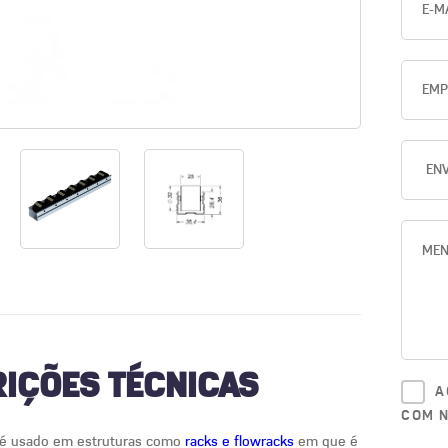
IÇÕES TÉCNICAS
A
COM 
il é usado em estruturas como
racks e flowracks
em que é